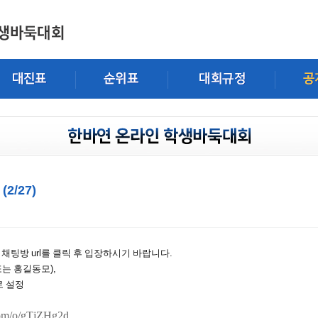
2/27)
 채팅방
url
를 클릭 후 입장하시기 바랍니다
.
또는 홍길동모
),
로 설정
com/o/gTjZHg2d