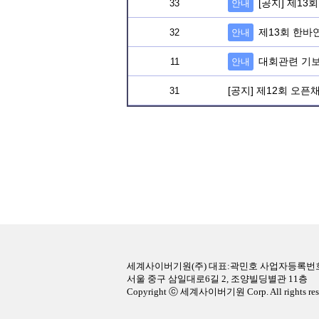
[공지] 제13회
33
안내
제13회 한바연
32
안내
대회관련 기보
11
안내
[공지] 제12회 오픈채
31
세계사이버기원(주) 대표:곽민호 사업자등록번호:22
서울 중구 삼일대로6길 2, 조양빌딩별관 11층
Copyright ⓒ 세계사이버기원 Corp. All rights res