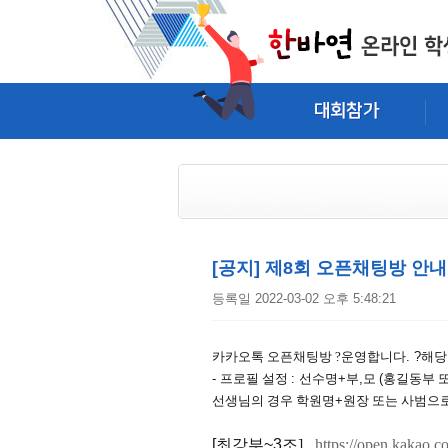
[공지] 제8회 오픈채팅방 안내 (
등록일 2022-03-02 오후 5:48:21
카카오톡 오픈채팅방
?운영합니다
. ?
해당
-
프로필 설정
:
선수명
+
부
,
모
(
홍길동부 
선생님의 경우 학원명
+
원장 또는 사범으
[
최강부
~3
조]
https://open.kakao.